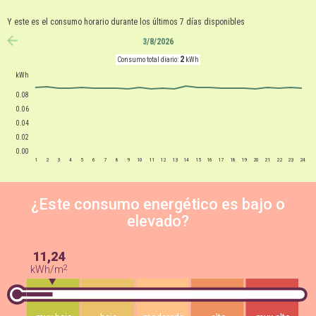
Y este es el consumo horario durante los últimos 7 días disponibles
3/8/2026
anterior
2
Consumo total diario:
kWh
kWh
0.08
0.06
0.04
0.02
0.00
1
2
3
4
5
6
7
8
9
10
11
12
13
14
15
16
17
18
19
20
21
22
23
24
¿Este consumo energético es bajo o
elevado?
11,24
2
kWh/m