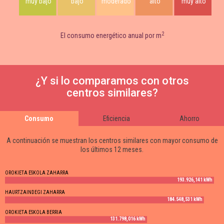
muy bajo
bajo
moderado
alto
muy alto
2
El consumo energético anual por m
¿Y si lo comparamos con otros
centros similares?
Consumo
Eficiencia
Ahorro
A continuación se muestran los centros similares con mayor consumo de
los últimos 12 meses.
OROKIETA ESKOLA ZAHARRA
193.926,141 kWh
HAURTZAINDEGI ZAHARRA
184.548,531 kWh
OROKIETA ESKOLA BERRIA
131.798,016 kWh