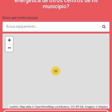
energética de otros centros de mi
municipio?
Dinos qué centro buscas
+
−
36
Leaflet
| Map data ©
OpenStreetMap
contributors,
CC-BY-SA
, Imagery ©
Mapbox