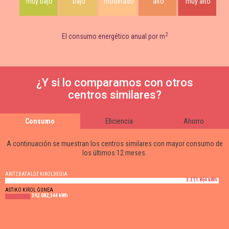
muy bajo
bajo
moderado
alto
muy alto
2
El consumo energético anual por m
¿Y si lo comparamos con otros
centros similares?
Consumo
Eficiencia
Ahorro
A continuación se muestran los centros similares con mayor consumo de
los últimos 12 meses.
ARITZBATALDE KIROLDEGIA
3.311.864 kWh
ASTIKO KIROL GUNEA
392.082,344 kWh