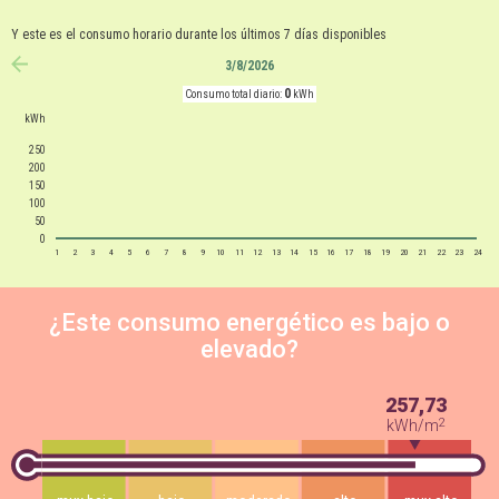
Y este es el consumo horario durante los últimos 7 días disponibles
3/8/2026
anterior
0
Consumo total diario:
kWh
kWh
250
200
150
100
50
0
1
2
3
4
5
6
7
8
9
10
11
12
13
14
15
16
17
18
19
20
21
22
23
24
¿Este consumo energético es bajo o
elevado?
257,73
2
kWh/m