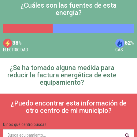
¿Cuáles son las fuentes de esta
energía?
38
62
%
%
ELECTRICIDAD
GAS
¿Se ha tomado alguna medida para
reducir la factura energética de este
equipamiento?
¿Puedo encontrar esta información de
otro centro de mi municipio?
Dinos qué centro buscas