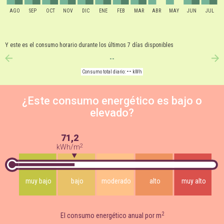
AGO
SEP
OCT
NOV
DIC
ENE
FEB
MAR
ABR
MAY
JUN
JUL
Y este es el consumo horario durante los últimos 7 días disponibles
--
anterior
si
--
Consumo total diario:
kWh
¿Este consumo energético es bajo o
elevado?
71,2
2
kWh/m
muy bajo
bajo
moderado
alto
muy alto
2
El consumo energético anual por m