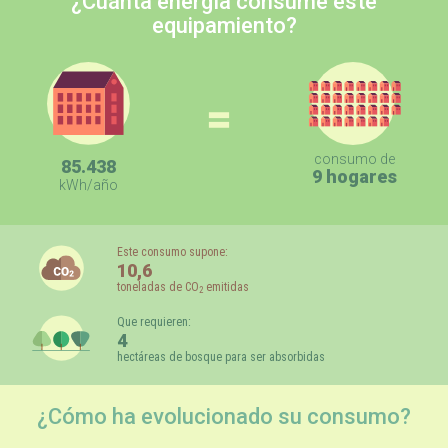
¿Cuánta energía consume este
equipamiento?
=
consumo de
85.438
9 hogares
kWh/año
Este consumo supone:
10,6
toneladas de CO
emitidas
2
Que requieren:
4
hectáreas de bosque para ser absorbidas
¿Cómo ha evolucionado su consumo?