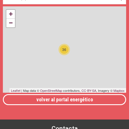
+
−
36
Leaflet
| Map data ©
OpenStreetMap
contributors,
CC-BY-SA
, Imagery ©
Mapbox
volver al portal energético
Contacta