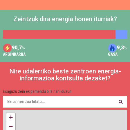
Zeintzuk dira energia honen iturriak?
90,7
9,3
%
%
ARGINDARRA
GASA
Nire udalerriko beste zentroen energia-
informazioa kontsulta dezaket?
Esaguzu zein ekipamendu bila nahi duzun
+
−