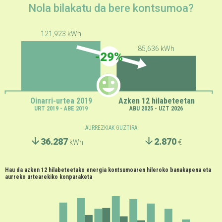
Nola bilakatu da bere kontsumoa?
121,923 kWh
85,636 kWh
-29%
Oinarri-urtea 2019
Azken 12 hilabeteetan
URT 2019 - ABE 2019
ABU 2025 - UZT 2026
AURREZKIAK GUZTIRA
36.287
2.870
kWh
€
Hau da azken 12 hilabeteetako energia kontsumoaren hileroko banakapena eta
aurreko urtearekiko konparaketa