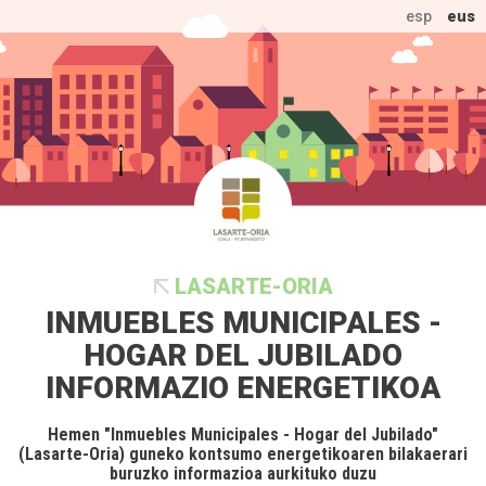
esp
eus
LASARTE-ORIA
INMUEBLES MUNICIPALES -
HOGAR DEL JUBILADO
INFORMAZIO ENERGETIKOA
Hemen "Inmuebles Municipales - Hogar del Jubilado"
(Lasarte-Oria) guneko kontsumo energetikoaren bilakaerari
buruzko informazioa aurkituko duzu