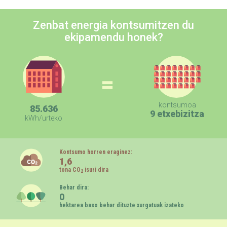
Zenbat energia kontsumitzen du
ekipamendu honek?
=
kontsumoa
85.636
9 etxebizitza
kWh/urteko
Kontsumo horren eraginez:
1,6
tona CO
isuri dira
2
Behar dira:
0
hektarea baso behar dituzte xurgatuak izateko