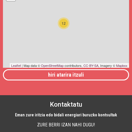
12
Leaflet
| Map data ©
OpenStreetMap
contributors,
CC-BY-SA
, Imagery ©
Mapbox
hiri atarira itzuli
Kontaktatu
Eman zure iritzia edo bidali energiari buruzko kontsultak
ZURE BERRI IZAN NAHI DUGU!