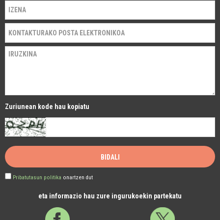
Zuriunean kode hau kopiatu
Pribatutasun politika
onartzen dut
eta informazio hau zure ingurukoekin partekatu
Facebook
Twitter