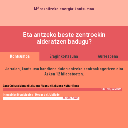
2
M
bakoitzeko energia-kontsumoa
Eta antzeko beste zentroekin
alderatzen badugu?
Kontsumoa
Eraginkortasuna
Aurrezpena
Jarraian, kontsumo handiena duten antzeko zentroak agertzen dira
Azken 12 hilabeteetan.
Casa Cultura Manuel Lekuona / Manuel Lekuona Kultur Etxea
133.714,625 kWh
Inmuebles Municipales - Hogar del Jubilado
85.636,7 kWh