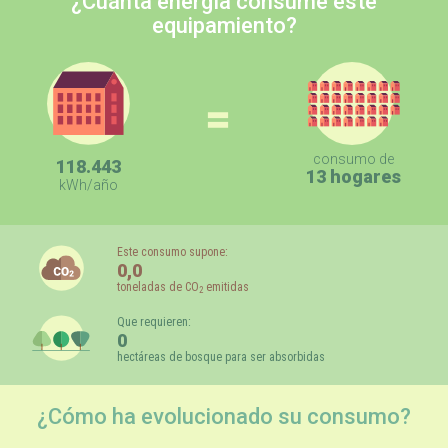
¿Cuánta energía consume este
equipamiento?
=
consumo de
118.443
13 hogares
kWh/año
Este consumo supone:
0,0
toneladas de CO
emitidas
2
Que requieren:
0
hectáreas de bosque para ser absorbidas
¿Cómo ha evolucionado su consumo?