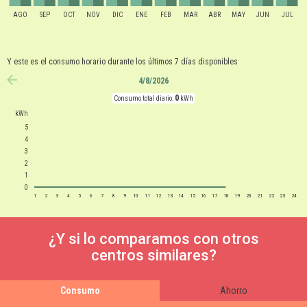
AGO
SEP
OCT
NOV
DIC
ENE
FEB
MAR
ABR
MAY
JUN
JUL
Y este es el consumo horario durante los últimos 7 días disponibles
4/8/2026
anterior
0
Consumo total diario:
kWh
kWh
5
4
3
2
1
0
1
2
3
4
5
6
7
8
9
10
11
12
13
14
15
16
17
18
19
20
21
22
23
24
¿Y si lo comparamos con otros
centros similares?
Consumo
Ahorro