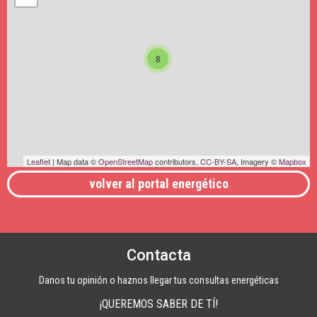
8
Leaflet
| Map data ©
OpenStreetMap
contributors,
CC-BY-SA
, Imagery ©
Mapbox
volver al portal energético
Contacta
Danos tu opinión o haznos llegar tus consultas energéticas
¡QUEREMOS SABER DE TÍ!