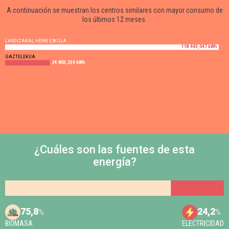
A continuación se muestran los centros similares con mayor consumo de
los últimos 12 meses.
LARDIZABAL HERRI ESKOLA
118.443,047 kWh
GAZTELEKUA
24.803,236 kWh
¿Cuáles son las fuentes de esta
energía?
75,8
24,2
%
%
BIOMASA
ELECTRICIDAD