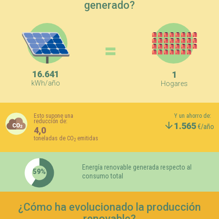
generado?
=
16.641
1
kWh/año
Hogares
Esto supone una
Y un ahorro de:
reducción de:
1.565
€/año
4,0
toneladas de CO
emitidas
2
les
Energía renovable generada respecto al
41%
59%
consumo total
59%
Renovables
¿Cómo ha evolucionado la producción
renovable?