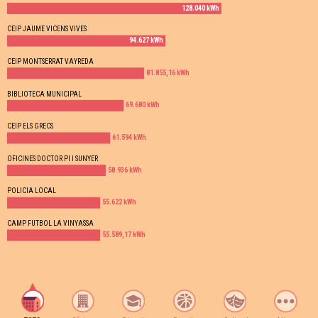
128.040 kWh
CEIP JAUME VICENS VIVES
94.627 kWh
CEIP MONTSERRAT VAYREDA
81.855,16 kWh
BIBLIOTECA MUNICIPAL
69.680 kWh
CEIP ELS GRECS
61.594 kWh
OFICINES DOCTOR PI I SUNYER
58.936 kWh
POLICIA LOCAL
55.622 kWh
CAMP FUTBOL LA VINYASSA
55.589,17 kWh