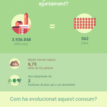
ajuntament?
=
562
3.936.848
Llars
kWh/any
Aquest consum suposa:
6,73
tones de CO
emeses
2
Que requereixen de:
2
hectàrees de bosc per a ser absorbides
Com ha evolucionat aquest consum?