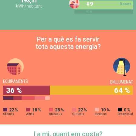
193,31
#9
Roses
kWh/habitant
#10
Per a què es fa servir
tota aquesta energia?
EQUIPAMENTS
ENLLUMENAT
36 %
64 %
22 %
18 %
28 %
22 %
10 %
0 %
Oficines
Altres
Educatius
Culturals
Esportius
Residencial
I a mi, quant em costa?