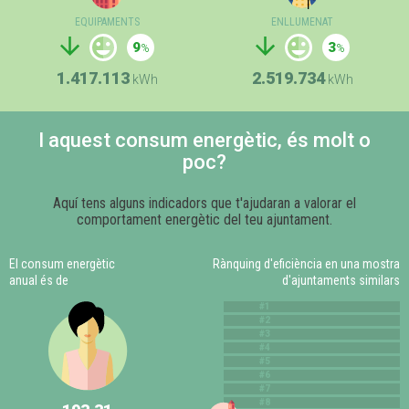
EQUIPAMENTS
ENLLUMENAT
9
3
1.417.113
2.519.734
kWh
kWh
I aquest consum energètic, és molt o
poc?
Aquí tens alguns indicadors que t'ajudaran a valorar el
comportament energètic del teu ajuntament.
El consum energètic
Rànquing d'eficiència en una mostra
anual és de
d'ajuntaments similars
#1
#2
#3
#4
#5
#6
#7
#8