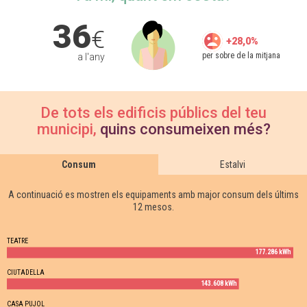
36
€
+28,0%
per sobre de la mitjana
a l'any
De tots els edificis públics del teu
municipi,
quins consumeixen més?
Consum
Estalvi
A continuació es mostren els equipaments amb major consum dels últims
12 mesos.
TEATRE
177.286 kWh
CIUTADELLA
143.608 kWh
CASA PUJOL